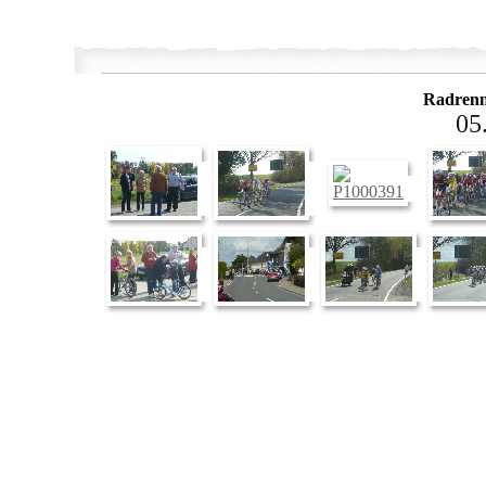
Radren
05